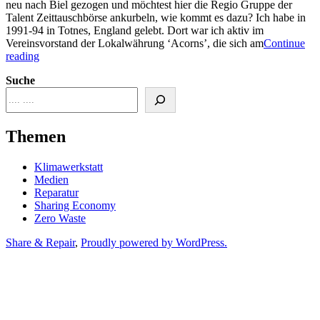
neu nach Biel gezogen und möchtest hier die Regio Gruppe der
Talent Zeittauschbörse ankurbeln, wie kommt es dazu? Ich habe in
1991-94 in Totnes, England gelebt. Dort war ich aktiv im
Vereinsvorstand der Lokalwährung ‘Acorns’, die sich am
Continue
“Talent
reading
in
Suche
Biel”
Themen
Klimawerkstatt
Medien
Reparatur
Sharing Economy
Zero Waste
Share & Repair
,
Proudly powered by WordPress.