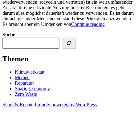
wiederverwenden, recyceln und verrotten) ist ein weit umfassender
Ansatz für eine effiziente Nutzung unserer Ressourcen, es geht
darum alles möglichst dauerhaft wieder zu verwenden. Es ist darum
einfach gesunder Menschenverstand diese Prinzipien anzuwenden.
“Alte
Es braucht aber ein Umdenken von
Continue reading
Hasen
Suche
und
Spätzünder”
Themen
Klimawerkstatt
Medien
Reparatur
Sharing Economy
Zero Waste
Share & Repair
,
Proudly powered by WordPress.