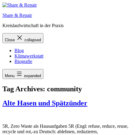
Skip
to
Share & Repair
content
Kreislaufwirtschaft in der Praxis
Close
collapsed
Blog
Klimawerkstatt
Biografie
Menu
expanded
Tag Archives:
community
Alte Hasen und Spätzünder
5R, Zero Waste als Hausaufgaben 5R (Engl: refuse, reduce, reuse,
recycle und rot,-zu Deutsch: ablehnen, reduzieren,