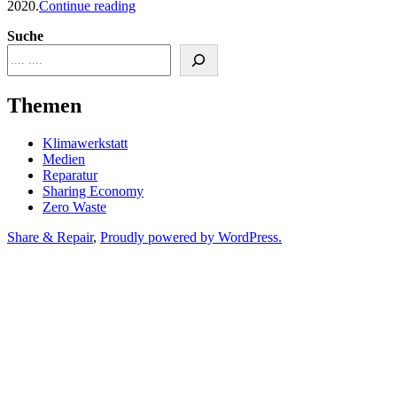
“Learnings
2020.
Continue reading
einer
Suche
Klimawerkstatt”
Themen
Klimawerkstatt
Medien
Reparatur
Sharing Economy
Zero Waste
Share & Repair
,
Proudly powered by WordPress.